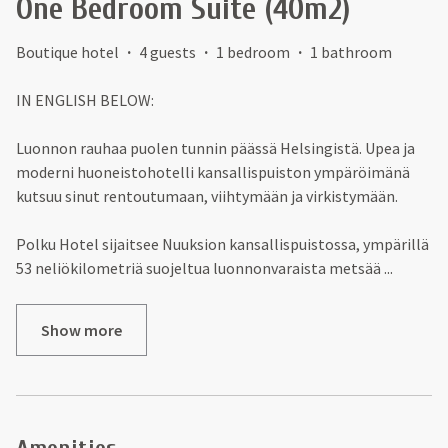
One Bedroom Suite (40m2)
Boutique hotel
·
4 guests
·
1 bedroom
·
1 bathroom
IN ENGLISH BELOW:
Luonnon rauhaa puolen tunnin päässä Helsingistä. Upea ja
moderni huoneistohotelli kansallispuiston ympäröimänä
kutsuu sinut rentoutumaan, viihtymään ja virkistymään.
Polku Hotel sijaitsee Nuuksion kansallispuistossa, ympärillä
53 neliökilometriä suojeltua luonnonvaraista metsää
...
Show more